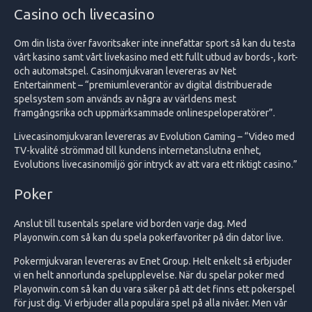
Casino och livecasino
Om din lista över favoritsaker inte innefattar sport så kan du testa
vårt kasino samt vårt livekasino med ett fullt utbud av bords-, kort-
och automatspel. Casinomjukvaran levereras av Net
Entertainment – “premiumleverantör av digital distribuerade
spelsystem som används av några av världens mest
framgångsrika och uppmärksammade onlinespeloperatörer”.
Livecasinomjukvaran levereras av Evolution Gaming – “Video med
TV-kvalité strömmad till kundens internetanslutna enhet,
Evolutions livecasinomiljö gör intryck av att vara ett riktigt casino.”
Poker
Anslut till tusentals spelare vid borden varje dag. Med
Playonwin.com så kan du spela pokerfavoriter på din dator live.
Pokermjukvaran levereras av Enet Group. Helt enkelt så erbjuder
vi en helt annorlunda spelupplevelse. När du spelar poker med
Playonwin.com så kan du vara säker på att det finns ett pokerspel
för just dig. Vi erbjuder alla populära spel på alla nivåer. Men vår