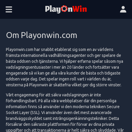
Om Playonwin.com
Playonwin.com har snabbt etablerat sig som en av världens
främsta internationella vadhållningsagenter och ger spelare de
bästa oddsen och tjänsterna. Vi hjälper erfarna spelar såsom nya
vadslagningsentusiaster i mer än 20 länder och fortsätter vara
engagerade så vi kan ge alla våra kunder de bästa och tidigaste
oddsen varje dag. Det spelar ingen roll vart i världen du är,
vinsterna på Playonwin är skattefria vilket ger dig större vinster.
Vårt engagemang för att säkra vadslagningen är inte
förhandlingsbart. På alla våra webbplatser där din personliga
information finns så använder vi den moderna tekniken Secure
Socket Layer (SSL). Vi använder även det mest avancerade
brandväggsskyddet samt intrångsigenkänningstekniker. Detta
försäkrar den säkraste plattformen för förvar av dina privata
uppgifter och att transaktionerna är helt säkra och skyddade. Vår