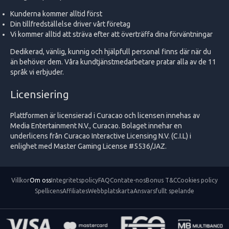
Kunderna kommer alltid först
Din tillfredställelse driver vårt företag
Vi kommer alltid att sträva efter att överträffa dina förväntningar
Dedikerad, vänlig, kunnig och hjälpfull personal finns där när du
än behöver dem. Våra kundtjänstmedarbetare pratar alla av de 11
språk vi erbjuder.
Licensiering
Plattformen är licensierad i Curacao och licensen innehas av
Media Entertainment N.V., Curacao. Bolaget innehar en
underlicens från Curacao Interactive Licensing N.V. (C.I.L) i
enlighet med Master Gaming License #5536/JAZ.
Villkor
Om oss
Integritetspolicy
FAQ
Contate-nos
Bonus T&C
Cookies policy
Spellicens
Affiliates
Webbplatskarta
Ansvarsfullt spelande