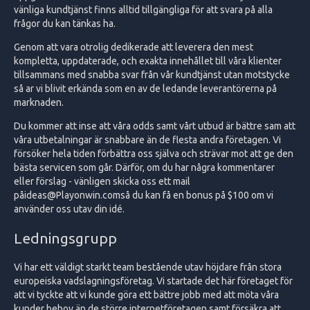
vänliga kundtjänst finns alltid tillgängliga för att svara på alla
frågor du kan tänkas ha.
Genom att vara otrolig dedikerade att leverera den mest
kompletta, uppdaterade, och exakta innehållet till våra klienter
tillsammans med snabba svar från vår kundtjänst utan motstycke
så ar vi blivit erkända som en av de ledande leverantörerna på
marknaden.
Du kommer att inse att våra odds samt vårt utbud är bättre sam att
våra utbetalningar är snabbare än de flesta andra företagen. Vi
försöker hela tiden förbättra oss själva och strävar mot att ge den
bästa servicen som går. Därför, om du har några kommentarer
eller förslag - vänligen skicka oss ett mail
på
ideas@Playonwin.com
så du kan få en bonus på $100 om vi
använder oss utav din idé.
Ledningsgrupp
Vi har ett väldigt starkt team bestående utav höjdare från stora
europeiska vadslagningsföretag. Vi startade det här företaget för
att vi tyckte att vi kunde göra ett bättre jobb med att möta våra
kunder behov än de större internetföretagen samt försäkra att