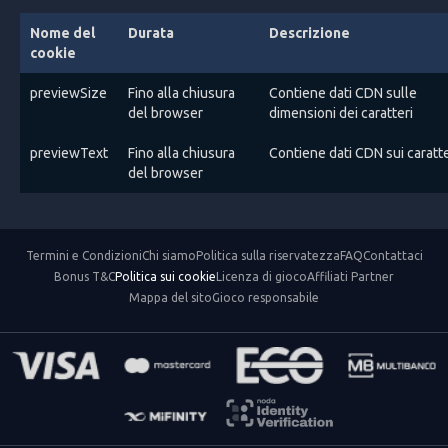
Nome del
Durata
Descrizione
cookie
previewSize
Fino alla chiusura
Contiene dati CDN sulle
del browser
dimensioni dei caratteri
previewText
Fino alla chiusura
Contiene dati CDN sui caratte
del browser
Termini e Condizioni
Chi siamo
Politica sulla riservatezza
FAQ
Contattaci
Bonus T&C
Politica sui cookie
Licenza di gioco
Affiliati Partner
Mappa del sito
Gioco responsabile