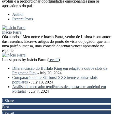
evoluir e a proporcionar oportunidades emocionantes para os
apostadores do país.
Author
Recent Posts
Inácio Parra
Olá a todos! Meu nome é Inacio Parra, venho de Lisboa e sou autor
das resenhas. Escrevo artigos do ponto de vista do jogador que tem
uma paixão imensa, uma vontade de tentar vencer apostando no
esporte.
Latest posts by Inácio Parra
(
see all
)
Diferenciação do Buffalo King em relação a outros slots da
Pragmatic Play
- July 20, 2024
Comparação entre Starburst XXXtreme e outras slots
populares
- July 13, 2024
Análise de mercado: tendências de apostas em andebol em
Portugal
- July 7, 2024
Share
Post
Email