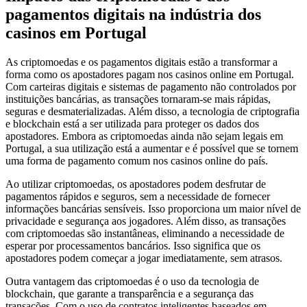
pagamentos digitais na indústria dos
casinos em Portugal
As criptomoedas e os pagamentos digitais estão a transformar a
forma como os apostadores pagam nos casinos online em Portugal.
Com carteiras digitais e sistemas de pagamento não controlados por
instituições bancárias, as transações tornaram-se mais rápidas,
seguras e desmaterializadas. Além disso, a tecnologia de criptografia
e blockchain está a ser utilizada para proteger os dados dos
apostadores. Embora as criptomoedas ainda não sejam legais em
Portugal, a sua utilização está a aumentar e é possível que se tornem
uma forma de pagamento comum nos casinos online do país.
Ao utilizar criptomoedas, os apostadores podem desfrutar de
pagamentos rápidos e seguros, sem a necessidade de fornecer
informações bancárias sensíveis. Isso proporciona um maior nível de
privacidade e segurança aos jogadores. Além disso, as transações
com criptomoedas são instantâneas, eliminando a necessidade de
esperar por processamentos bancários. Isso significa que os
apostadores podem começar a jogar imediatamente, sem atrasos.
Outra vantagem das criptomoedas é o uso da tecnologia de
blockchain, que garante a transparência e a segurança das
transações. Com o uso de contratos inteligentes baseados em