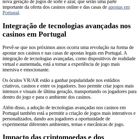
nova geração de jogos de sorte e azar, que serão uma parte
importante da oferta dos casinos online e das casas de
apostas em
Portugal
.
Integração de tecnologias avançadas nos
casinos em Portugal
Prevê-se que nos próximos anos ocorra uma revolução na forma de
apostar nos casinos e nas casas de apostas legais em Portugal. A
integração de tecnologias avançadas, como dispositivos de realidade
virtual e aumentada, está a tornar a experiência de jogo mais
imersiva e emocionante.
Os óculos VR/AR estão a ganhar popularidade nos estúdios
criativos, casinos e entre os jogadores. Isso permite criar jogos mais
intensos e visuais de última geração, transportando os jogadores para
dentro do jogo e para o ambiente dos casinos.
Além disso, a adoção de tecnologias avançadas nos casinos em
Portugal também está a permitir a criação de jogos mais interativos e
personalizados, dando aos jogadores a oportunidade de
experimentar diferentes ambientes, temas e mecânicas de jogo.
Impacto das criptomoedas e dos