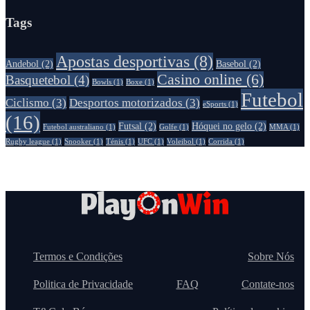
Tags
Apostas desportivas
(8)
Andebol
(2)
Basebol
(2)
Casino online
(6)
Basquetebol
(4)
Bowls
(1)
Boxe
(1)
Futebol
Ciclismo
(3)
Desportos motorizados
(3)
eSports
(1)
(16)
Futsal
(2)
Hóquei no gelo
(2)
Futebol australiano
(1)
Golfe
(1)
MMA
(1)
Rugby league
(1)
Snooker
(1)
Ténis
(1)
UFC
(1)
Voleibol
(1)
Сorrida
(1)
Termos e Condições
Sobre Nós
Politica de Privacidade
FAQ
Contate-nos