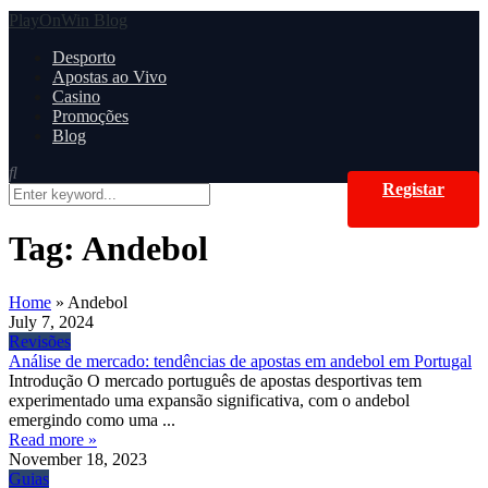
PlayOnWin Blog
Desporto
Apostas ao Vivo
Casino
Promoções
Blog
Registar
Tag:
Andebol
Home
»
Andebol
July 7, 2024
Revisões
Análise de mercado: tendências de apostas em andebol em Portugal
Introdução O mercado português de apostas desportivas tem
experimentado uma expansão significativa, com o andebol
emergindo como uma ...
Read more »
November 18, 2023
Guias