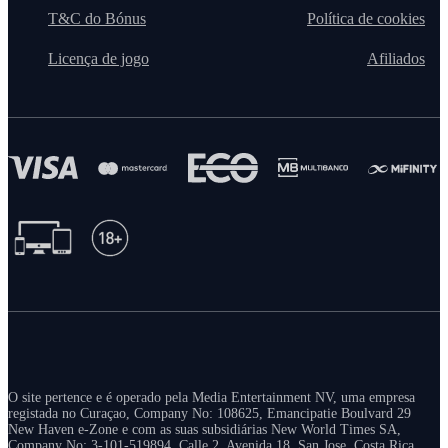
T&C do Bónus
Política de cookies
Licença de jogo
Afiliados
O site pertence e é operado pela Media Entertainment NV, uma empresa
registada no Curaçao, Company No: 108625, Emancipatie Boulvard 29
New Haven e-Zone e com as suas subsidiárias New World Times SA,
Company No: 3-101-519894, Calle 2, Avenida 18, San Jose, Costa Rica,