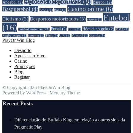
Apostas desportivas
(8)
Andebol
(2)
Basebol
(2)
Casino online
(6)
Basquetebol
(4)
Bowls
(1)
Boxe
(1)
Futebol
Ciclismo
(3)
Desportos motorizados
(3)
eSports
(1)
(16)
Futsal
(2)
Hóquei no gelo
(2)
Futebol australiano
(1)
Golfe
(1)
MMA
(1)
Rugby league
(1)
Snooker
(1)
Ténis
(1)
UFC
(1)
Voleibol
(1)
Сorrida
(1)
PlayOnWin Blog
Desporto
Apostas ao Vivo
Casino
Promoções
Blog
Registar
© Copyright 2026 PlayOnWin Blog
Powered by
WordPress
|
Mercury Theme
Recent Posts
Diferenciação do Buffalo King em relação a outros slots da
Pragmatic Play