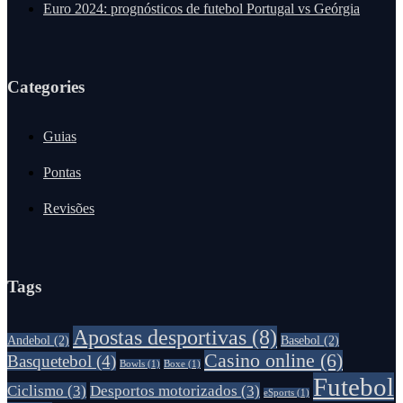
Euro 2024: prognósticos de futebol Portugal vs Geórgia
Categories
Guias
Pontas
Revisões
Tags
Apostas desportivas
(8)
Andebol
(2)
Basebol
(2)
Casino online
(6)
Basquetebol
(4)
Bowls
(1)
Boxe
(1)
Futebol
Ciclismo
(3)
Desportos motorizados
(3)
eSports
(1)