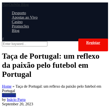
PlayOnWin Blog
Desporto
Apostas ao Vivo
Casino
Promoções
Blog
Registar
Taça de Portugal: um reflexo
da paixão pelo futebol em
Portugal
Home
»
Taça de Portugal: um reflexo da paixão pelo futebol em
Portugal
Revisões
by
Inácio Parra
September 20, 2023