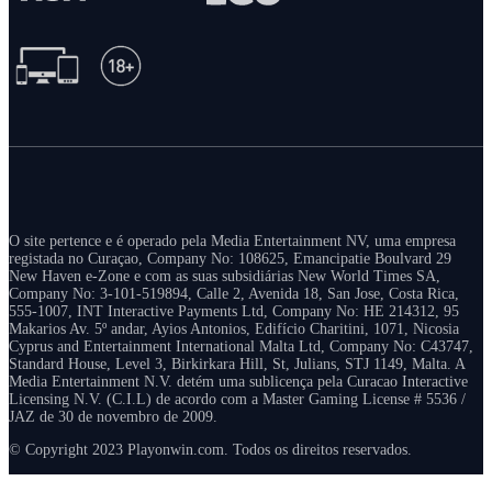
O site pertence e é operado pela Media Entertainment NV, uma empresa
registada no Curaçao, Company No: 108625, Emancipatie Boulvard 29
New Haven e-Zone e com as suas subsidiárias New World Times SA,
Company No: 3-101-519894, Calle 2, Avenida 18, San Jose, Costa Rica,
555-1007, INT Interactive Payments Ltd, Company No: HE 214312, 95
Makarios Av. 5º andar, Ayios Antonios, Edifício Charitini, 1071, Nicosia
Cyprus and Entertainment International Malta Ltd, Company No: C43747,
Standard House, Level 3, Birkirkara Hill, St, Julians, STJ 1149, Malta. A
Media Entertainment N.V. detém uma sublicença pela Curacao Interactive
Licensing N.V. (C.I.L) de acordo com a Master Gaming License # 5536 /
JAZ de 30 de novembro de 2009.
© Copyright 2023 Playonwin.com. Todos os direitos reservados.