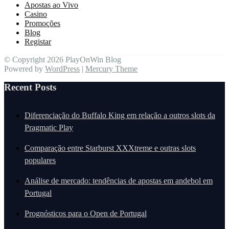
Apostas ao Vivo
Casino
Promoções
Blog
Registar
© Copyright 2026 PlayOnWin Blog
Powered by
WordPress
|
Mercury Theme
Recent Posts
Diferenciação do Buffalo King em relação a outros slots da
Pragmatic Play
Comparação entre Starburst XXXtreme e outras slots
populares
Análise de mercado: tendências de apostas em andebol em
Portugal
Prognósticos para o Open de Portugal