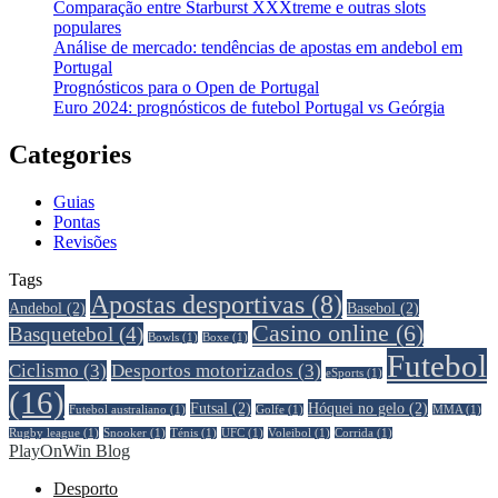
Comparação entre Starburst XXXtreme e outras slots
populares
Análise de mercado: tendências de apostas em andebol em
Portugal
Prognósticos para o Open de Portugal
Euro 2024: prognósticos de futebol Portugal vs Geórgia
Categories
Guias
Pontas
Revisões
Tags
Apostas desportivas
(8)
Andebol
(2)
Basebol
(2)
Casino online
(6)
Basquetebol
(4)
Bowls
(1)
Boxe
(1)
Futebol
Ciclismo
(3)
Desportos motorizados
(3)
eSports
(1)
(16)
Futsal
(2)
Hóquei no gelo
(2)
Futebol australiano
(1)
Golfe
(1)
MMA
(1)
Rugby league
(1)
Snooker
(1)
Ténis
(1)
UFC
(1)
Voleibol
(1)
Сorrida
(1)
PlayOnWin Blog
Desporto