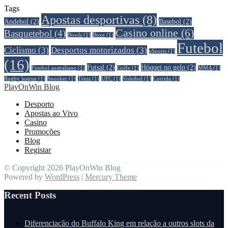
Tags
Apostas desportivas
(8)
Andebol
(2)
Basebol
(2)
Casino online
(6)
Basquetebol
(4)
Bowls
(1)
Boxe
(1)
Futebol
Ciclismo
(3)
Desportos motorizados
(3)
eSports
(1)
(16)
Futsal
(2)
Hóquei no gelo
(2)
Futebol australiano
(1)
Golfe
(1)
MMA
(1)
Rugby league
(1)
Snooker
(1)
Ténis
(1)
UFC
(1)
Voleibol
(1)
Сorrida
(1)
PlayOnWin Blog
Desporto
Apostas ao Vivo
Casino
Promoções
Blog
Registar
© Copyright 2026 PlayOnWin Blog
Powered by
WordPress
|
Mercury Theme
Recent Posts
Diferenciação do Buffalo King em relação a outros slots da