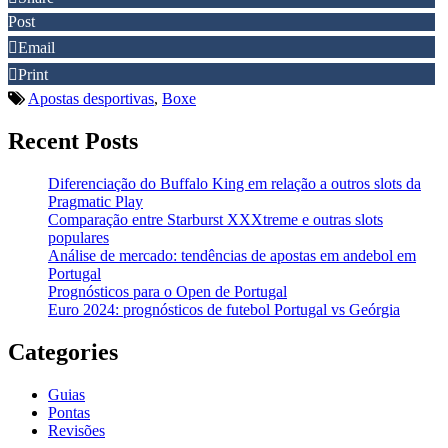
Post
Email
Print
Apostas desportivas
,
Boxe
Recent Posts
Diferenciação do Buffalo King em relação a outros slots da
Pragmatic Play
Comparação entre Starburst XXXtreme e outras slots
populares
Análise de mercado: tendências de apostas em andebol em
Portugal
Prognósticos para o Open de Portugal
Euro 2024: prognósticos de futebol Portugal vs Geórgia
Categories
Guias
Pontas
Revisões