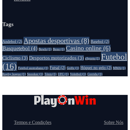
Tags
Apostas desportivas
(8)
Andebol
(2)
Basebol
(2)
Casino online
(6)
Basquetebol
(4)
Bowls
(1)
Boxe
(1)
Futebol
Ciclismo
(3)
Desportos motorizados
(3)
eSports
(1)
(16)
Futsal
(2)
Hóquei no gelo
(2)
Futebol australiano
(1)
Golfe
(1)
MMA
(1)
Rugby league
(1)
Snooker
(1)
Ténis
(1)
UFC
(1)
Voleibol
(1)
Сorrida
(1)
Termos e Condições
Sobre Nós