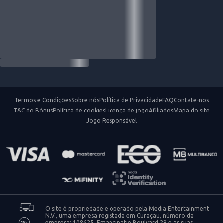
Termos e Condições
Sobre nós
Política de Privacidade
FAQ
Contate-nos
T&C do Bónus
Política de cookies
Licença de jogo
Afiliados
Mapa do site
Jogo Responsável
O site é propriedade e operado pela Media Entertainment
N.V., uma empresa registada em Curaçau, número da
empresa: 108625, Emancipatie Boulvard 29 e as suas